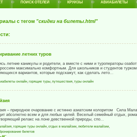
ЕТ
ПОИСК ОТЕЛЕЙ
КРУИЗЫ
АВИАБИЛЕТЫ
риалы с тегом
"скидки на билеты.html"
сти:
иривание летних туров
сь летние каникулы и родители, а вместе с ними и туроператоры озабо
россиян максимально комфортным. Для школьников и студентов турком
яющихся вариантов, которые подскажут, как сделать лето...
виабилеты онлайн
,
горящие туры
,
путешествия
,
туры онлайн
йзия
ия – природное очарование с истинно азиатским колоритом Сила Мала
дит абсолютно всем и для любых целей. Веселый семейный отдых, рома
воряющий релакс на лоне девственной природы, спо...
алайзия
,
горящие туры онлайн
,
отдых в малайзии
,
любители малайзии
,
бронирование билетов
ьи: