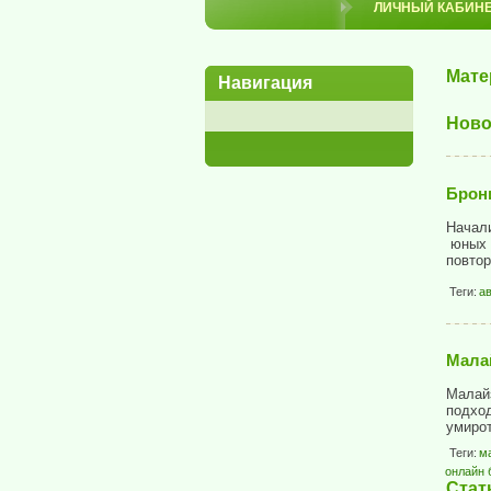
ЛИЧНЫЙ КАБИН
Мате
Навигация
Ново
Брон
Начали
юных 
повтор
Теги:
а
Мала
Малайз
подхо
умирот
Теги:
м
онлайн 
Стат